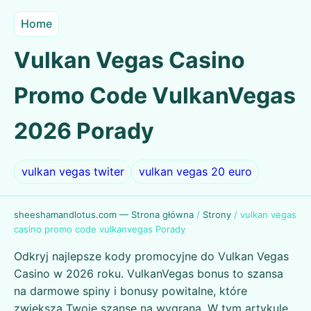
Home
Vulkan Vegas Casino
Promo Code VulkanVegas
2026 Porady
vulkan vegas twiter
vulkan vegas 20 euro
sheeshamandlotus.com — Strona główna
/
Strony
/
vulkan vegas
casino promo code vulkanvegas Porady
Odkryj najlepsze kody promocyjne do Vulkan Vegas
Casino w 2026 roku. VulkanVegas bonus to szansa
na darmowe spiny i bonusy powitalne, które
zwiększą Twoje szanse na wygraną. W tym artykule