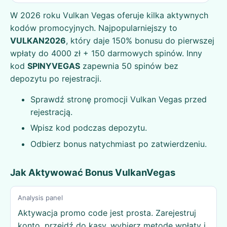
W 2026 roku Vulkan Vegas oferuje kilka aktywnych
kodów promocyjnych. Najpopularniejszy to
VULKAN2026
, który daje 150% bonusu do pierwszej
wpłaty do 4000 zł + 150 darmowych spinów. Inny
kod
SPINYVEGAS
zapewnia 50 spinów bez
depozytu po rejestracji.
Sprawdź stronę promocji Vulkan Vegas przed
rejestracją.
Wpisz kod podczas depozytu.
Odbierz bonus natychmiast po zatwierdzeniu.
Jak Aktywować Bonus VulkanVegas
Analysis panel
Aktywacja promo code jest prosta. Zarejestruj
konto, przejdź do kasy, wybierz metodę wpłaty i