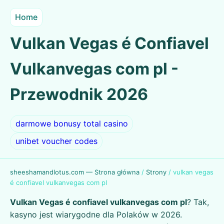
Home
Vulkan Vegas é Confiavel
Vulkanvegas com pl -
Przewodnik 2026
darmowe bonusy total casino
unibet voucher codes
sheeshamandlotus.com — Strona główna
/
Strony
/
vulkan vegas
é confiavel vulkanvegas com pl
Vulkan Vegas é confiavel vulkanvegas com pl
? Tak,
kasyno jest wiarygodne dla Polaków w 2026.