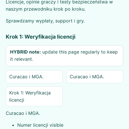
Licencje, opinie graczy i testy bezpieczeństwa w
naszym przewodniku krok po kroku.
Sprawdzamy wypłaty, support i gry.
Krok 1: Weryfikacja licencji
HYBRID note:
update this page regularly to keep
it relevant.
Curacao i MGA.
Curacao i MGA.
Krok 1: Weryfikacja
licencji
Curacao i MGA.
Numer licencji visible