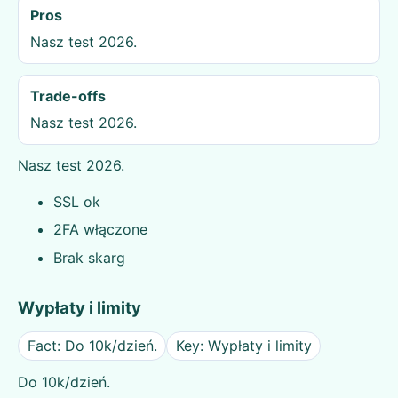
Pros
Nasz test 2026.
Trade-offs
Nasz test 2026.
Nasz test 2026.
SSL ok
2FA włączone
Brak skarg
Wypłaty i limity
Fact: Do 10k/dzień.
Key: Wypłaty i limity
Do 10k/dzień.