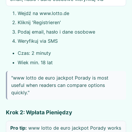
Wejdź na www.lotto.de
Kliknij 'Registrieren'
Podaj email, hasło i dane osobowe
Weryfikuj via SMS
Czas: 2 minuty
Wiek min. 18 lat
"www lotto de euro jackpot Porady is most
useful when readers can compare options
quickly."
Krok 2: Wpłata Pieniędzy
Pro tip:
www lotto de euro jackpot Porady works