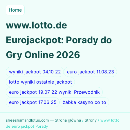
Home
www.lotto.de
Eurojackpot: Porady do
Gry Online 2026
wyniki jackpot 04.10 22
euro jackpot 11.08.23
lotto wyniki ostatnie jackpot
euro jackpot 19.07 22 wyniki Przewodnik
euro jackpot 17.06 25
żabka kasyno co to
sheeshamandlotus.com — Strona główna
/
Strony
/
www lotto
de euro jackpot Porady