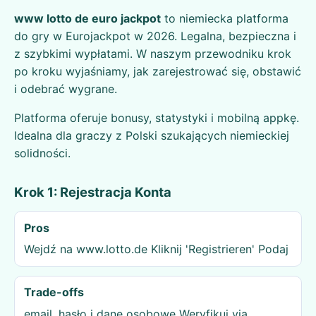
www lotto de euro jackpot
to niemiecka platforma
do gry w Eurojackpot w 2026. Legalna, bezpieczna i
z szybkimi wypłatami. W naszym przewodniku krok
po kroku wyjaśniamy, jak zarejestrować się, obstawić
i odebrać wygrane.
Platforma oferuje bonusy, statystyki i mobilną appkę.
Idealna dla graczy z Polski szukających niemieckiej
solidności.
Krok 1: Rejestracja Konta
Pros
Wejdź na www.lotto.de Kliknij 'Registrieren' Podaj
Trade-offs
email, hasło i dane osobowe Weryfikuj via