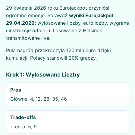
29 kwietnia 2026 roku Eurojackpot przyniósł
ogromne emocje. Sprawdź
wyniki Eurojackpot
29.04.2026
: wylosowane liczby, euroliczby, wygrane
i instrukcje odbioru. Losowanie z Helsinek
transmitowane live.
Pula nagród przekroczyła 120 mln euro dzięki
kumulacji. Polacy stanowili 20% graczy.
Krok 1: Wylosowane Liczby
Pros
Główne: 4, 12, 28, 35, 46
Trade-offs
+ euro: 5, 9.