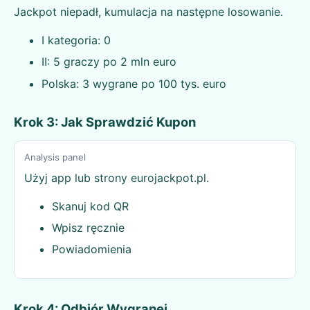
Jackpot niepadł, kumulacja na następne losowanie.
I kategoria: 0
II: 5 graczy po 2 mln euro
Polska: 3 wygrane po 100 tys. euro
Krok 3: Jak Sprawdzić Kupon
Analysis panel
Użyj app lub strony eurojackpot.pl.
Skanuj kod QR
Wpisz ręcznie
Powiadomienia
Krok 4: Odbiór Wygranej