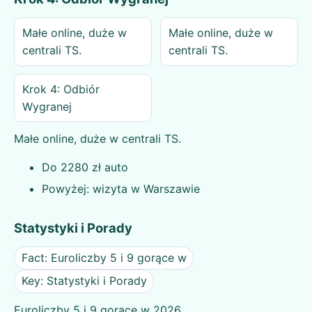
Małe online, duże w
Małe online, duże w
centrali TS.
centrali TS.
Krok 4: Odbiór
Wygranej
Małe online, duże w centrali TS.
Do 2280 zł auto
Powyżej: wizyta w Warszawie
Statystyki i Porady
Fact: Euroliczby 5 i 9 gorące w
Key: Statystyki i Porady
Euroliczby 5 i 9 gorące w 2026.