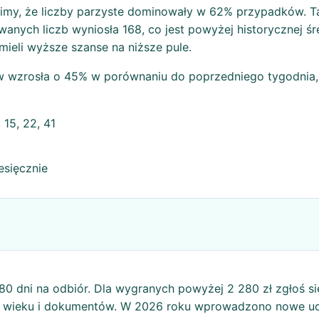
zimy, że liczby parzyste dominowały w 62% przypadków. Ta 
wanych liczb wyniosła 168, co jest powyżej historycznej śr
mieli wyższe szanse na niższe pule.
 wzrosła o 45% w porównaniu do poprzedniego tygodnia, 
 15, 22, 41
esięcznie
80 dni na odbiór. Dla wygranych powyżej 2 280 zł zgłoś się
cji wieku i dokumentów. W 2026 roku wprowadzono nowe ud