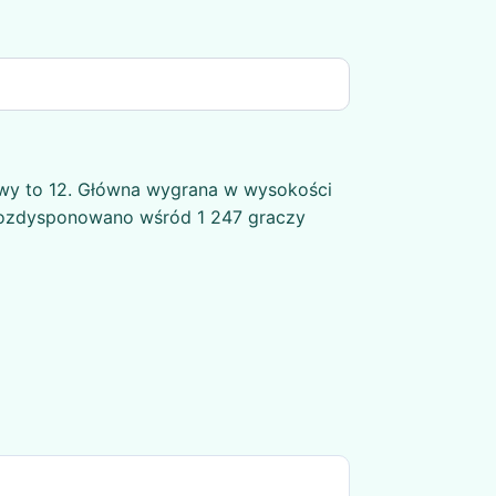
kowy to 12. Główna wygrana w wysokości
y rozdysponowano wśród 1 247 graczy