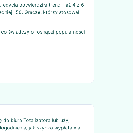
edycja potwierdziła trend - aż 4 z 6
edniej 150. Gracze, którzy stosowali
co świadczy o rosnącej popularności
 do biura Totalizatora lub użyj
ogodnienia, jak szybka wypłata via