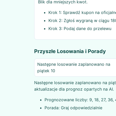
Blik dla mniejszych kwot.
Krok 1: Sprawdź kupon na oficjalne
Krok 2: Zgłoś wygraną w ciągu 18
Krok 3: Podaj dane do przelewu
Przyszłe Losowania i Porady
Następne losowanie zaplanowano na
piątek 10
Następne losowanie zaplanowano na piąte
aktualizacje dla prognoz opartych na AI.
Prognozowane liczby: 9, 18, 27, 36, 
Porada: Graj odpowiedzialnie