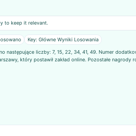
y to keep it relevant.
ylosowano
Key: Główne Wyniki Losowania
o następujące liczby: 7, 15, 22, 34, 41, 49. Numer dodat
Warszawy, który postawił zakład online. Pozostałe nagrod