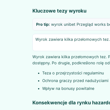
Kluczowe tezy wyroku
Pro tip:
wyrok unibet Przegląd works bet
Wyrok zawiera kilka przełomowych tez.
Wyrok zawiera kilka przełomowych tez. Po
dostępny. Po drugie, podkreślono rolę od
Teza o przejrzystości regulaminu
Ochrona graczy przed nadużyciami
Wpływ na bonusy powitalne
Konsekwencje dla rynku hazar