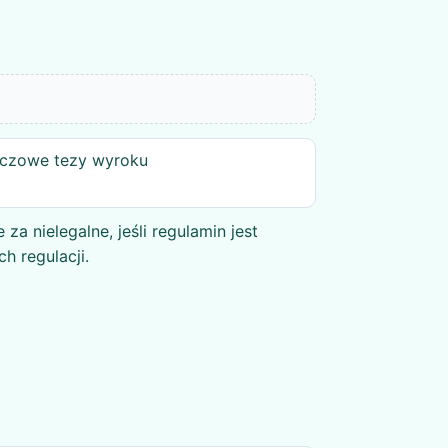
uczowe tezy wyroku
a nielegalne, jeśli regulamin jest
h regulacji.