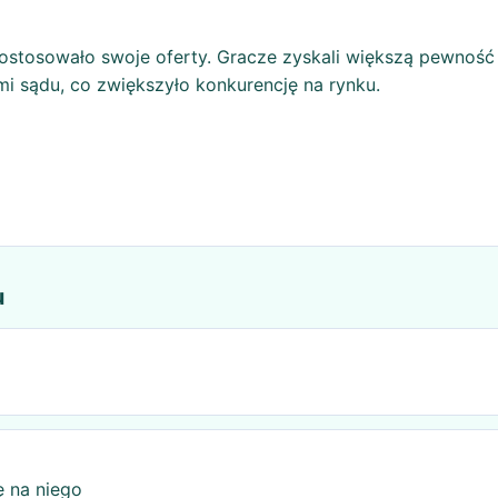
ostosowało swoje oferty. Gracze zyskali większą pewnoś
i sądu, co zwiększyło konkurencję na rynku.
u
 na niego