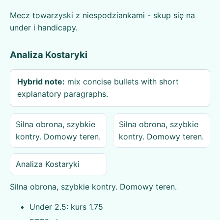
Mecz towarzyski z niespodziankami - skup się na
under i handicapy.
Analiza Kostaryki
Hybrid note:
mix concise bullets with short
explanatory paragraphs.
Silna obrona, szybkie
Silna obrona, szybkie
kontry. Domowy teren.
kontry. Domowy teren.
Analiza Kostaryki
Silna obrona, szybkie kontry. Domowy teren.
Under 2.5: kurs 1.75