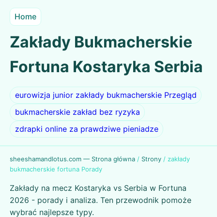
Home
Zakłady Bukmacherskie
Fortuna Kostaryka Serbia
eurowizja junior zakłady bukmacherskie Przegląd
bukmacherskie zakład bez ryzyka
zdrapki online za prawdziwe pieniadze
sheeshamandlotus.com — Strona główna
/
Strony
/
zakłady
bukmacherskie fortuna Porady
Zakłady na mecz Kostaryka vs Serbia w Fortuna
2026 - porady i analiza. Ten przewodnik pomoże
wybrać najlepsze typy.