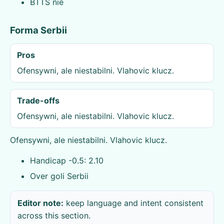
BTTS nie
Forma Serbii
Pros
Ofensywni, ale niestabilni. Vlahovic klucz.
Trade-offs
Ofensywni, ale niestabilni. Vlahovic klucz.
Ofensywni, ale niestabilni. Vlahovic klucz.
Handicap -0.5: 2.10
Over goli Serbii
Editor note:
keep language and intent consistent
across this section.