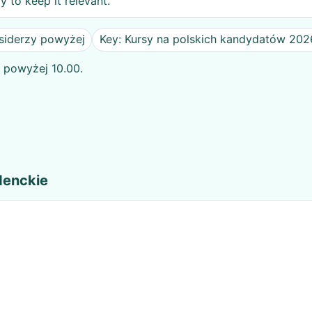
y to keep it relevant.
tsiderzy powyżej
Key: Kursy na polskich kandydatów 202
y powyżej 10.00.
denckie