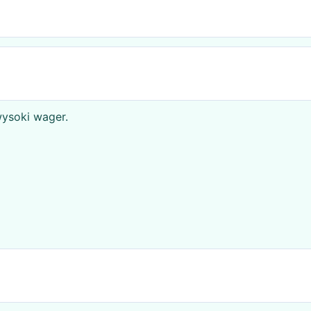
wysoki wager.