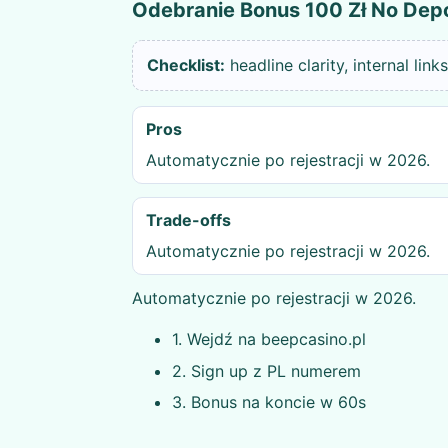
Odebranie Bonus 100 Zł No Depo
Checklist:
headline clarity, internal lin
Pros
Automatycznie po rejestracji w 2026.
Trade-offs
Automatycznie po rejestracji w 2026.
Automatycznie po rejestracji w 2026.
1. Wejdź na beepcasino.pl
2. Sign up z PL numerem
3. Bonus na koncie w 60s