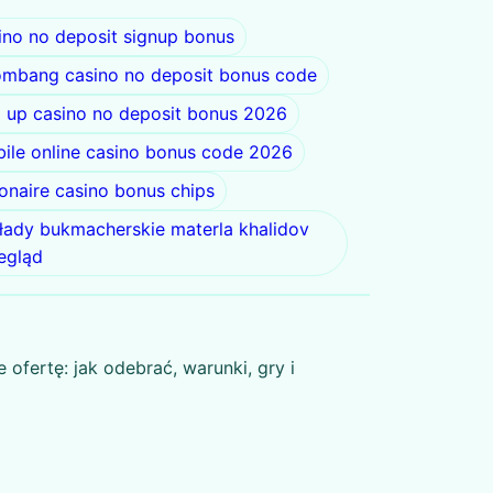
ino no deposit signup bonus
mbang casino no deposit bonus code
 up casino no deposit bonus 2026
ile online casino bonus code 2026
lionaire casino bonus chips
łady bukmacherskie materla khalidov
egląd
ofertę: jak odebrać, warunki, gry i