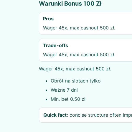
Warunki Bonus 100 Zł
Pros
Wager 45x, max cashout 500 zł.
Trade-offs
Wager 45x, max cashout 500 zł.
Wager 45x, max cashout 500 zł.
Obrót na slotach tylko
Ważne 7 dni
Min. bet 0.50 zł
Quick fact:
concise structure often imp