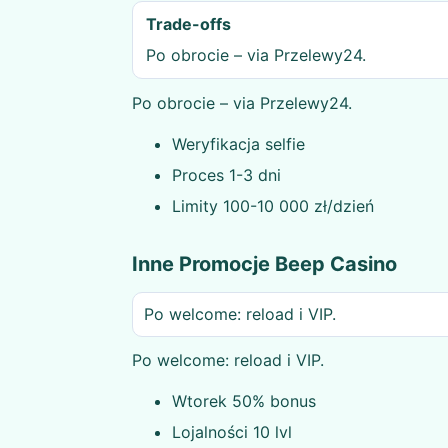
Trade-offs
Po obrocie – via Przelewy24.
Po obrocie – via Przelewy24.
Weryfikacja selfie
Proces 1-3 dni
Limity 100-10 000 zł/dzień
Inne Promocje Beep Casino
Po welcome: reload i VIP.
Po welcome: reload i VIP.
Wtorek 50% bonus
Lojalności 10 lvl