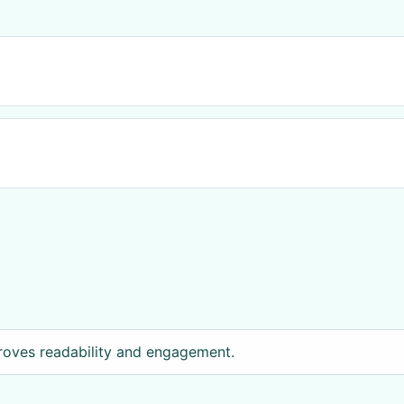
roves readability and engagement.