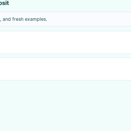
sit
ks, and fresh examples.