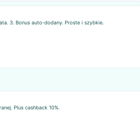
ata. 3. Bonus auto-dodany. Proste i szybkie.
ranej. Plus cashback 10%.