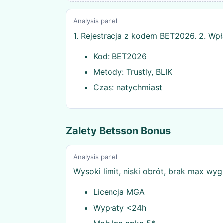
Analysis panel
1. Rejestracja z kodem BET2026. 2. Wpł
Kod: BET2026
Metody: Trustly, BLIK
Czas: natychmiast
Zalety Betsson Bonus
Analysis panel
Wysoki limit, niski obrót, brak max wyg
Licencja MGA
Wypłaty <24h