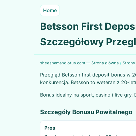
Home
Betsson First Depos
Szczegółowy Przeg
sheeshamandlotus.com — Strona główna
/
Strony
Przegląd Betsson first deposit bonus w 2
konkurencją. Betsson to weteran z 20-le
Bonus idealny na sport, casino i live gry
Szczegóły Bonusu Powitalnego
Pros