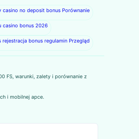
y casino no deposit bonus Porównanie
u casino bonus 2026
s rejestracja bonus regulamin Przegląd
00 FS, warunki, zalety i porównanie z
ch i mobilnej apce.