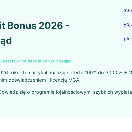
sta
it Bonus 2026 -
yoj
ląd
plu
/
betsson first deposit bonus Przegląd
026 roku. Ten artykuł analizuje ofertę 100% do 3000 zł + 1
tnim doświadczeniem i licencją MGA.
. Dowiedz się o programie lojalnościowym, szybkich wypłata