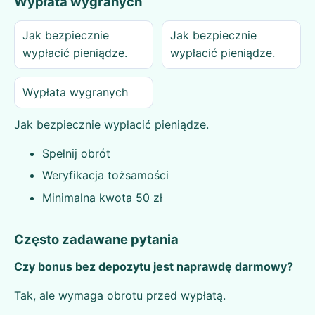
Wypłata wygranych
Jak bezpiecznie
Jak bezpiecznie
wypłacić pieniądze.
wypłacić pieniądze.
Wypłata wygranych
Jak bezpiecznie wypłacić pieniądze.
Spełnij obrót
Weryfikacja tożsamości
Minimalna kwota 50 zł
Często zadawane pytania
Czy bonus bez depozytu jest naprawdę darmowy?
Tak, ale wymaga obrotu przed wypłatą.