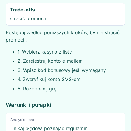
Trade-offs
stracić promocji.
Postępuj według poniższych kroków, by nie stracić
promocji.
1. Wybierz kasyno z listy
2. Zarejestruj konto e-mailem
3. Wpisz kod bonusowy jeśli wymagany
4. Zweryfikuj konto SMS-em
5. Rozpocznij grę
Warunki i pułapki
Analysis panel
Unikaj błędów, poznając regulamin.