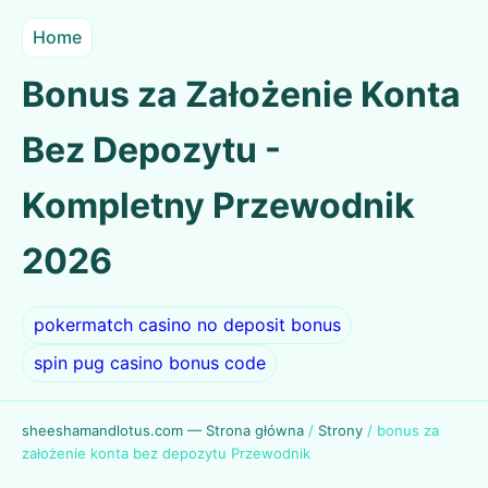
Home
Bonus za Założenie Konta
Bez Depozytu -
Kompletny Przewodnik
2026
pokermatch casino no deposit bonus
spin pug casino bonus code
sheeshamandlotus.com — Strona główna
/
Strony
/
bonus za
założenie konta bez depozytu Przewodnik