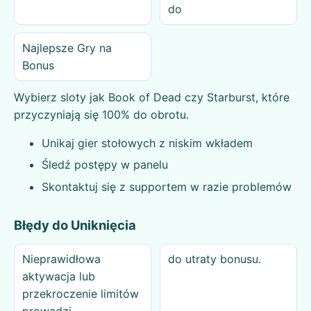
do
Najlepsze Gry na
Bonus
Wybierz sloty jak Book of Dead czy Starburst, które
przyczyniają się 100% do obrotu.
Unikaj gier stołowych z niskim wkładem
Śledź postępy w panelu
Skontaktuj się z supportem w razie problemów
Błędy do Uniknięcia
Nieprawidłowa
do utraty bonusu.
aktywacja lub
przekroczenie limitów