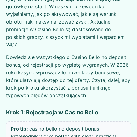
gotówkę na start. W naszym przewodniku
wyjaśniamy, jak go aktywować, jakie są warunki
obrotu i jak maksymalizować zyski. Aktualne
promocje w Casino Bello są dostosowane do
polskich graczy, z szybkimi wypłatami i wsparciem
24/7.
Dowiedz się wszystkiego o Casino Bello no deposit
bonus, od rejestracji po wypłatę wygranych. W 2026
roku kasyno wprowadziło nowe kody bonusowe,
które ułatwiają dostęp do tej oferty. Czytaj dalej, aby
krok po kroku skorzystać z bonusu i uniknąć
typowych błędów początkujących.
Krok 1: Rejestracja w Casino Bello
Pro tip:
casino bello no deposit bonus
Przewodnik works better with clear, practical