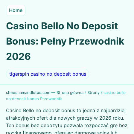
Home
Casino Bello No Deposit
Bonus: Pełny Przewodnik
2026
tigerspin casino no deposit bonus
sheeshamandlotus.com — Strona główna
/
Strony
/
casino bello
no deposit bonus Przewodnik
Casino Bello no deposit bonus to jedna z najbardziej
atrakcyjnych ofert dla nowych graczy w 2026 roku.
Ten bonus bez depozytu pozwala rozpocząć grę bez
ryzyka finansowego, oferując darmowe spiny lub