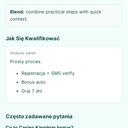
Blend:
combine practical steps with quick
context.
Jak Się Kwalifikować
Analysis panel
Prosty proces.
Rejestracja + SMS verify
Bonus auto
Graj 7 dni
Często zadawane pytania
Co to Casino Kingdom bonus?