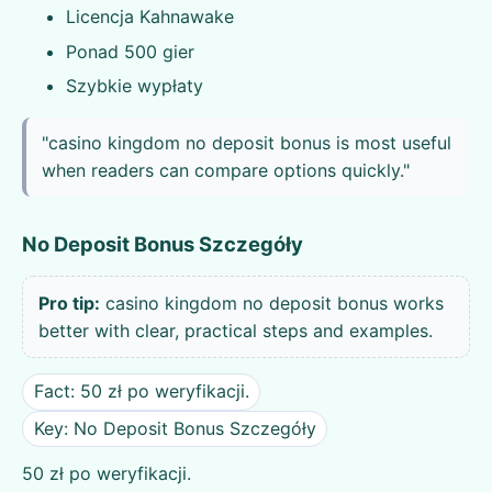
Licencja Kahnawake
Ponad 500 gier
Szybkie wypłaty
"casino kingdom no deposit bonus is most useful
when readers can compare options quickly."
No Deposit Bonus Szczegóły
Pro tip:
casino kingdom no deposit bonus works
better with clear, practical steps and examples.
Fact: 50 zł po weryfikacji.
Key: No Deposit Bonus Szczegóły
50 zł po weryfikacji.