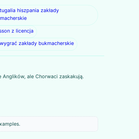
tugalia hiszpania zakłady
macherskie
sson z licencja
 wygrać zakłady bukmacherskie
 Anglików, ale Chorwaci zaskakują.
examples.