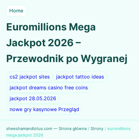
Home
Euromillions Mega
Jackpot 2026 –
Przewodnik po Wygranej
cs2 jackpot sites
jackpot tattoo ideas
jackpot dreams casino free coins
jackpot 28.05.2026
nowe gry kasynowe Przegląd
sheeshamandlotus.com — Strona główna
/
Strony
/
euromillions
mega jackpot 2026