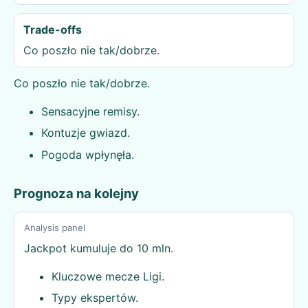
Trade-offs
Co poszło nie tak/dobrze.
Co poszło nie tak/dobrze.
Sensacyjne remisy.
Kontuzje gwiazd.
Pogoda wpłynęła.
Prognoza na kolejny
Analysis panel
Jackpot kumuluje do 10 mln.
Kluczowe mecze Ligi.
Typy ekspertów.