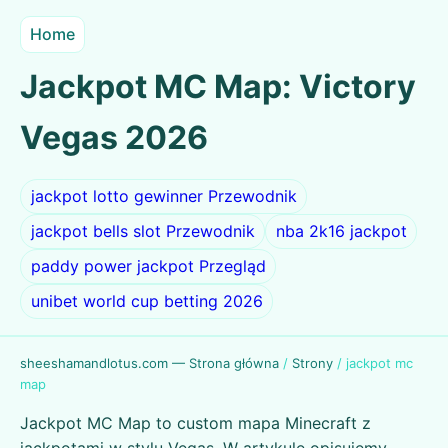
Home
Jackpot MC Map: Victory
Vegas 2026
jackpot lotto gewinner Przewodnik
jackpot bells slot Przewodnik
nba 2k16 jackpot
paddy power jackpot Przegląd
unibet world cup betting 2026
sheeshamandlotus.com — Strona główna
/
Strony
/
jackpot mc
map
Jackpot MC Map to custom mapa Minecraft z
jackpotami w stylu Vegas. W artykule opisujemy