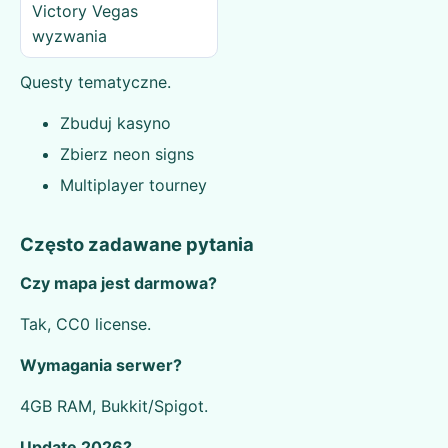
Victory Vegas
wyzwania
Questy tematyczne.
Zbuduj kasyno
Zbierz neon signs
Multiplayer tourney
Często zadawane pytania
Czy mapa jest darmowa?
Tak, CC0 license.
Wymagania serwer?
4GB RAM, Bukkit/Spigot.
Update 2026?