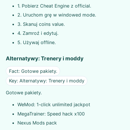
1. Pobierz Cheat Engine z official.
2. Uruchom grę w windowed mode.
3. Skanuj coins value.
4. Zamroź i edytuj.
5. Używaj offline.
Alternatywy: Trenery i moddy
Fact: Gotowe pakiety.
Key: Alternatywy: Trenery i moddy
Gotowe pakiety.
WeMod: 1-click unlimited jackpot
MegaTrainer: Speed hack x100
Nexus Mods pack