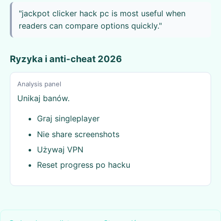
"jackpot clicker hack pc is most useful when
readers can compare options quickly."
Ryzyka i anti-cheat 2026
Analysis panel
Unikaj banów.
Graj singleplayer
Nie share screenshots
Używaj VPN
Reset progress po hacku