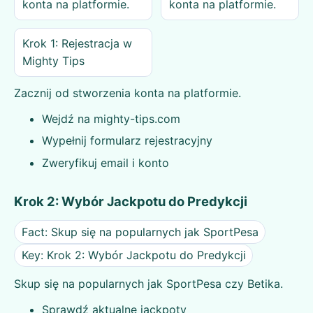
konta na platformie.
konta na platformie.
Krok 1: Rejestracja w
Mighty Tips
Zacznij od stworzenia konta na platformie.
Wejdź na mighty-tips.com
Wypełnij formularz rejestracyjny
Zweryfikuj email i konto
Krok 2: Wybór Jackpotu do Predykcji
Fact: Skup się na popularnych jak SportPesa
Key: Krok 2: Wybór Jackpotu do Predykcji
Skup się na popularnych jak SportPesa czy Betika.
Sprawdź aktualne jackpoty