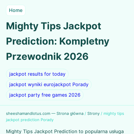
Home
Mighty Tips Jackpot
Prediction: Kompletny
Przewodnik 2026
jackpot results for today
jackpot wyniki eurojackpot Porady
jackpot party free games 2026
sheeshamandlotus.com — Strona główna
/
Strony
/
mighty tips
jackpot prediction Porady
Mighty Tips Jackpot Prediction to popularna usługa