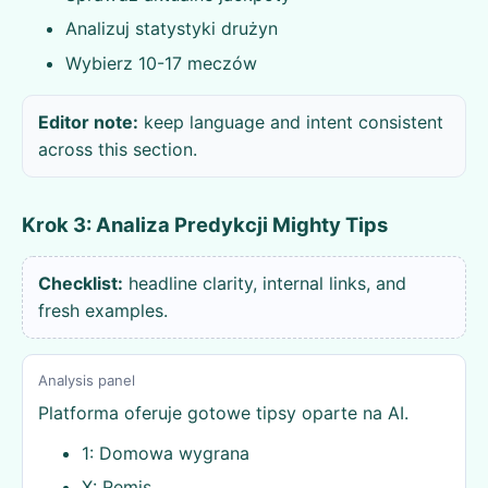
Analizuj statystyki drużyn
Wybierz 10-17 meczów
Editor note:
keep language and intent consistent
across this section.
Krok 3: Analiza Predykcji Mighty Tips
Checklist:
headline clarity, internal links, and
fresh examples.
Analysis panel
Platforma oferuje gotowe tipsy oparte na AI.
1: Domowa wygrana
X: Remis