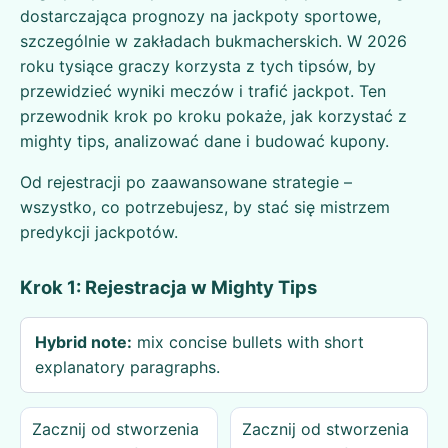
dostarczająca prognozy na jackpoty sportowe,
szczególnie w zakładach bukmacherskich. W 2026
roku tysiące graczy korzysta z tych tipsów, by
przewidzieć wyniki meczów i trafić jackpot. Ten
przewodnik krok po kroku pokaże, jak korzystać z
mighty tips, analizować dane i budować kupony.
Od rejestracji po zaawansowane strategie –
wszystko, co potrzebujesz, by stać się mistrzem
predykcji jackpotów.
Krok 1: Rejestracja w Mighty Tips
Hybrid note:
mix concise bullets with short
explanatory paragraphs.
Zacznij od stworzenia
Zacznij od stworzenia