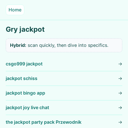
Home
Gry jackpot
Hybrid:
scan quickly, then dive into specifics.
csgo999 jackpot
→
jackpot schiss
→
jackpot bingo app
→
jackpot joy live chat
→
the jackpot party pack Przewodnik
→