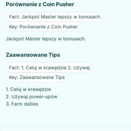
Porównanie z Coin Pusher
Fact: Jackpot Master lepszy w bonusach.
Key: Porównanie z Coin Pusher
Jackpot Master lepszy w bonusach.
Zaawansowane Tips
Fact: 1. Celuj w krawędzie 2. Używaj
Key: Zaawansowane Tips
1. Celuj w krawędzie
2. Używaj power-upów
3. Farm dailies