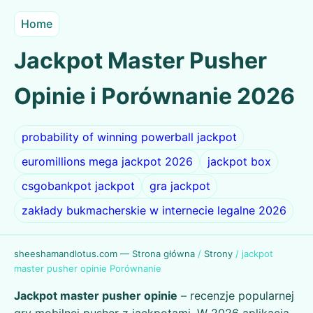
Home
Jackpot Master Pusher
Opinie i Porównanie 2026
probability of winning powerball jackpot
euromillions mega jackpot 2026
jackpot box
csgobankpot jackpot
gra jackpot
zakłady bukmacherskie w internecie legalne 2026
sheeshamandlotus.com — Strona główna
/
Strony
/
jackpot
master pusher opinie Porównanie
Jackpot master pusher opinie
– recenzje popularnej
gry mobilnej pusher z jackpotami. W 2026 aplikacja