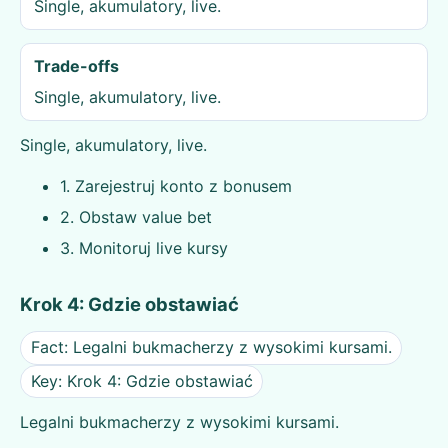
Single, akumulatory, live.
Trade-offs
Single, akumulatory, live.
Single, akumulatory, live.
1. Zarejestruj konto z bonusem
2. Obstaw value bet
3. Monitoruj live kursy
Krok 4: Gdzie obstawiać
Fact: Legalni bukmacherzy z wysokimi kursami.
Key: Krok 4: Gdzie obstawiać
Legalni bukmacherzy z wysokimi kursami.