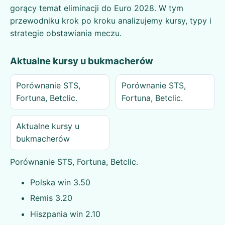
gorący temat eliminacji do Euro 2028. W tym
przewodniku krok po kroku analizujemy kursy, typy i
strategie obstawiania meczu.
Aktualne kursy u bukmacherów
Porównanie STS,
Porównanie STS,
Fortuna, Betclic.
Fortuna, Betclic.
Aktualne kursy u
bukmacherów
Porównanie STS, Fortuna, Betclic.
Polska win 3.50
Remis 3.20
Hiszpania win 2.10