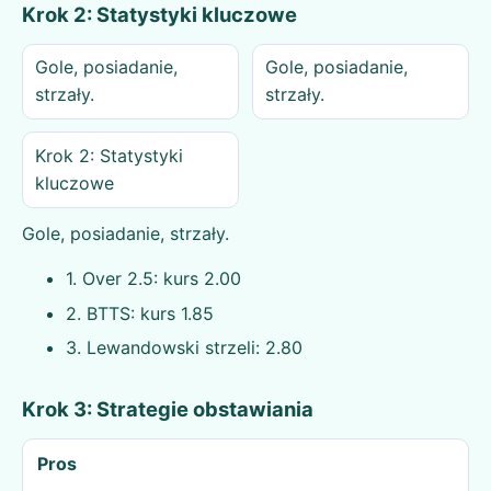
Krok 2: Statystyki kluczowe
Gole, posiadanie,
Gole, posiadanie,
strzały.
strzały.
Krok 2: Statystyki
kluczowe
Gole, posiadanie, strzały.
1. Over 2.5: kurs 2.00
2. BTTS: kurs 1.85
3. Lewandowski strzeli: 2.80
Krok 3: Strategie obstawiania
Pros