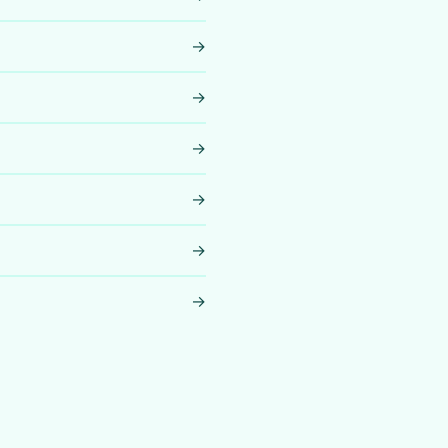
→
→
→
→
→
→