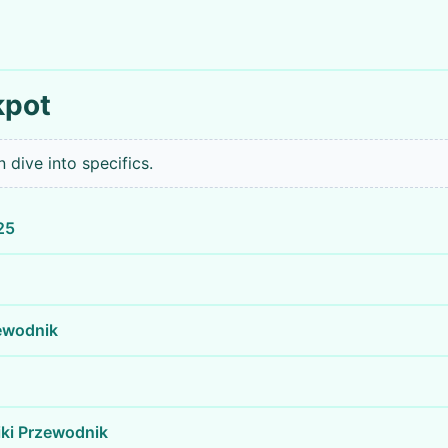
kpot
 dive into specifics.
25
zewodnik
iki Przewodnik