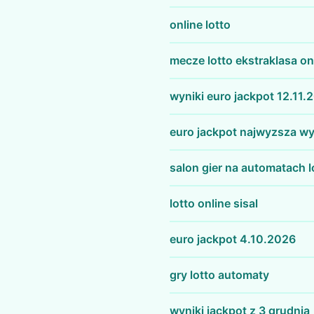
online lotto
mecze lotto ekstraklasa o
wyniki euro jackpot 12.11.
euro jackpot najwyzsza w
salon gier na automatach l
lotto online sisal
euro jackpot 4.10.2026
gry lotto automaty
wyniki jackpot z 3 grudnia