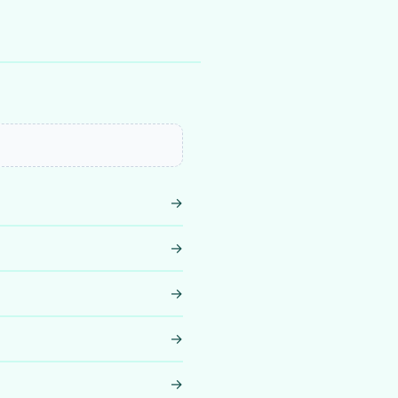
→
→
→
→
→