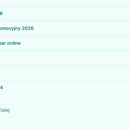
26
promocyjny 2026
ar online
24
Dalej