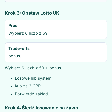
Krok 3: Obstaw Lotto UK
Pros
Wybierz 6 liczb z 59 +
Trade-offs
bonus.
Wybierz 6 liczb z 59 + bonus.
Losowe lub system.
Kup za 2 GBP.
Potwierdź zakład.
Krok 4: Śledź losowanie na żywo