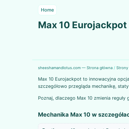
Home
Max 10 Eurojackpot 
sheeshamandlotus.com — Strona główna
/
Strony
Max 10 Eurojackpot to innowacyjna opcja
szczegółowo przegląda mechanikę, statys
Poznaj, dlaczego Max 10 zmienia reguły 
Mechanika Max 10 w szczegóła