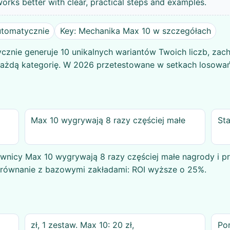
rks better with clear, practical steps and examples.
utomatycznie
Key: Mechanika Max 10 w szczegółach
znie generuje 10 unikalnych wariantów Twoich liczb, zach
a każdą kategorię. W 2026 przetestowane w setkach losowań
Max 10 wygrywają 8 razy częściej małe
St
nicy Max 10 wygrywają 8 razy częściej małe nagrody i pro
Porównanie z bazowymi zakładami: ROI wyższe o 25%.
zł, 1 zestaw. Max 10: 20 zł,
Po