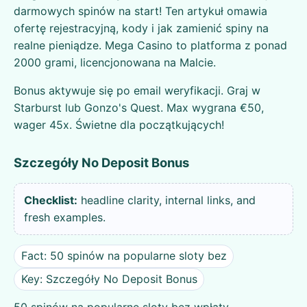
darmowych spinów na start! Ten artykuł omawia
ofertę rejestracyjną, kody i jak zamienić spiny na
realne pieniądze. Mega Casino to platforma z ponad
2000 grami, licencjonowana na Malcie.
Bonus aktywuje się po email weryfikacji. Graj w
Starburst lub Gonzo's Quest. Max wygrana €50,
wager 45x. Świetne dla początkujących!
Szczegóły No Deposit Bonus
Checklist:
headline clarity, internal links, and
fresh examples.
Fact: 50 spinów na popularne sloty bez
Key: Szczegóły No Deposit Bonus
50 spinów na popularne sloty bez wpłaty.