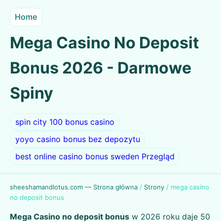
Home
Mega Casino No Deposit
Bonus 2026 - Darmowe
Spiny
spin city 100 bonus casino
yoyo casino bonus bez depozytu
best online casino bonus sweden Przegląd
sheeshamandlotus.com — Strona główna
/
Strony
/
mega casino
no deposit bonus
Mega Casino no deposit bonus
w 2026 roku daje 50