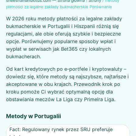
sheeshamandlotus.com — Strona główna
/
Strony
/
metody
płatności za legalne zakłady bukmacherskie Porównanie
W 2026 roku metody płatności za legalne zakłady
bukmacherskie w Portugalii i Hiszpanii różnią się
regulacjami, ale obie oferują szybkie i bezpieczne
opcje. Porównujemy popularne sposoby wpłat i
wypłat w serwisach jak Bet365 czy lokalnych
bukmacherach.
Od kart kredytowych po e-portfele i kryptowaluty –
dowiedz się, które metody są najszybsze, najtańsze i
akceptowane w obu krajach. Przewodnik krok po
kroku pomoże Ci wybrać optymalną opcję dla
obstawiania meczów La Liga czy Primeira Liga.
Metody w Portugalii
Fact: Regulowany rynek przez SRIJ preferuje