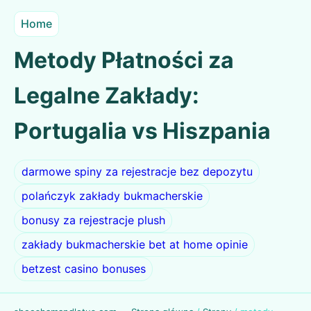
Home
Metody Płatności za
Legalne Zakłady:
Portugalia vs Hiszpania
darmowe spiny za rejestracje bez depozytu
polańczyk zakłady bukmacherskie
bonusy za rejestracje plush
zakłady bukmacherskie bet at home opinie
betzest casino bonuses