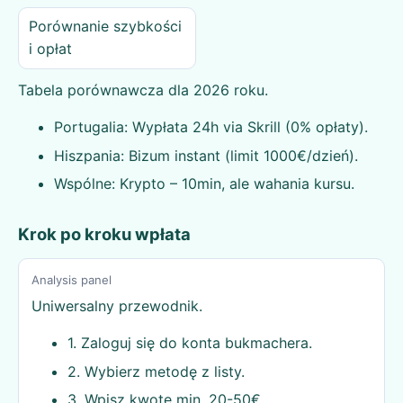
Porównanie szybkości
i opłat
Tabela porównawcza dla 2026 roku.
Portugalia: Wypłata 24h via Skrill (0% opłaty).
Hiszpania: Bizum instant (limit 1000€/dzień).
Wspólne: Krypto – 10min, ale wahania kursu.
Krok po kroku wpłata
Analysis panel
Uniwersalny przewodnik.
1. Zaloguj się do konta bukmachera.
2. Wybierz metodę z listy.
3. Wpisz kwotę min. 20-50€.