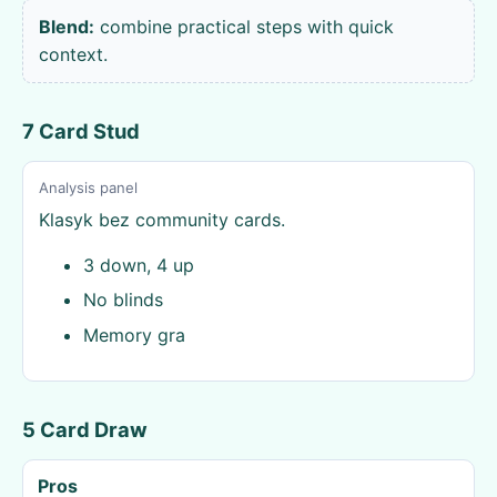
Blend:
combine practical steps with quick
context.
7 Card Stud
Analysis panel
Klasyk bez community cards.
3 down, 4 up
No blinds
Memory gra
5 Card Draw
Pros