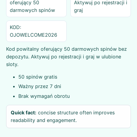
oferujący 50
Aktywuj po rejestracji i
darmowych spinów
graj
KOD:
OJOWELCOME2026
Kod powitalny oferujący 50 darmowych spinów bez
depozytu. Aktywuj po rejestracji i graj w ulubione
sloty.
50 spinów gratis
Ważny przez 7 dni
Brak wymagań obrotu
Quick fact:
concise structure often improves
readability and engagement.