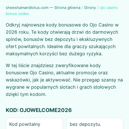
sheeshamandlotus.com — Strona główna
/
Strony
/
ojo casino
bonus codes
Odkryj najnowsze kody bonusowe do Ojo Casino w
2026 roku. Te kody otwierają drzwi do darmowych
spinów, bonusów bez depozytu i ekskluzywnych
ofert powitalnych. Idealne dla graczy szukających
maksymalnych korzyści bez dużego ryzyka.
W tej liście znajdziesz zweryfikowane kody
bonusowe Ojo Casino, aktualne promocje oraz
wskazówki, jak je aktywować. Nie przegap szansy na
wygrane w popularnych slotach i grach stołowych
dzięki tym kodom.
KOD: OJOWELCOME2026
Kod powitalny
bez depozytu.