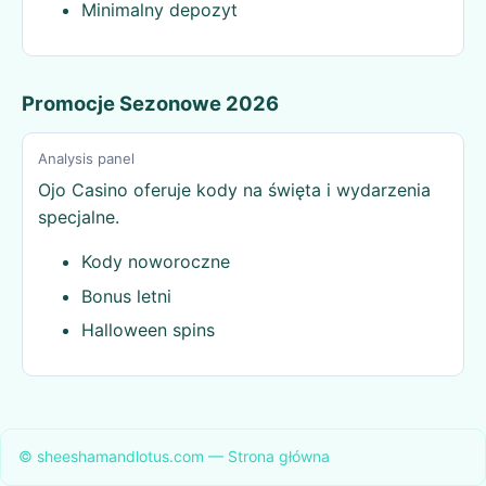
Minimalny depozyt
Promocje Sezonowe 2026
Analysis panel
Ojo Casino oferuje kody na święta i wydarzenia
specjalne.
Kody noworoczne
Bonus letni
Halloween spins
© sheeshamandlotus.com — Strona główna