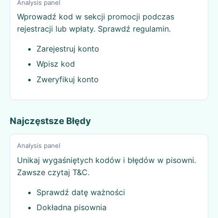
Analysis panel
Wprowadź kod w sekcji promocji podczas
rejestracji lub wpłaty. Sprawdź regulamin.
Zarejestruj konto
Wpisz kod
Zweryfikuj konto
Najczęstsze Błędy
Analysis panel
Unikaj wygaśniętych kodów i błędów w pisowni.
Zawsze czytaj T&C.
Sprawdź datę ważności
Dokładna pisownia