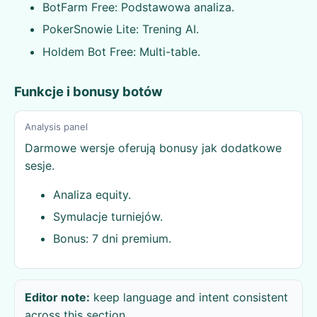
BotFarm Free: Podstawowa analiza.
PokerSnowie Lite: Trening AI.
Holdem Bot Free: Multi-table.
Funkcje i bonusy botów
Analysis panel
Darmowe wersje oferują bonusy jak dodatkowe
sesje.
Analiza equity.
Symulacje turniejów.
Bonus: 7 dni premium.
Editor note:
keep language and intent consistent
across this section.