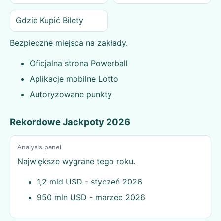
Gdzie Kupić Bilety
Bezpieczne miejsca na zakłady.
Oficjalna strona Powerball
Aplikacje mobilne Lotto
Autoryzowane punkty
Rekordowe Jackpoty 2026
Analysis panel
Największe wygrane tego roku.
1,2 mld USD - styczeń 2026
950 mln USD - marzec 2026