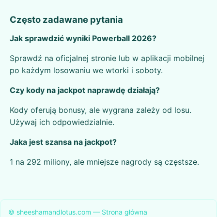
Często zadawane pytania
Jak sprawdzić wyniki Powerball 2026?
Sprawdź na oficjalnej stronie lub w aplikacji mobilnej
po każdym losowaniu we wtorki i soboty.
Czy kody na jackpot naprawdę działają?
Kody oferują bonusy, ale wygrana zależy od losu.
Używaj ich odpowiedzialnie.
Jaka jest szansa na jackpot?
1 na 292 miliony, ale mniejsze nagrody są częstsze.
© sheeshamandlotus.com — Strona główna