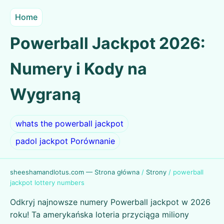
Home
Powerball Jackpot 2026:
Numery i Kody na
Wygraną
whats the powerball jackpot
padol jackpot Porównanie
sheeshamandlotus.com — Strona główna
/
Strony
/
powerball
jackpot lottery numbers
Odkryj najnowsze numery Powerball jackpot w 2026
roku! Ta amerykańska loteria przyciąga miliony