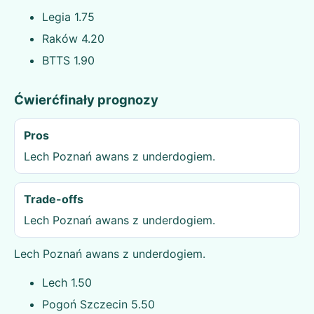
Legia 1.75
Raków 4.20
BTTS 1.90
Ćwierćfinały prognozy
Pros
Lech Poznań awans z underdogiem.
Trade-offs
Lech Poznań awans z underdogiem.
Lech Poznań awans z underdogiem.
Lech 1.50
Pogoń Szczecin 5.50