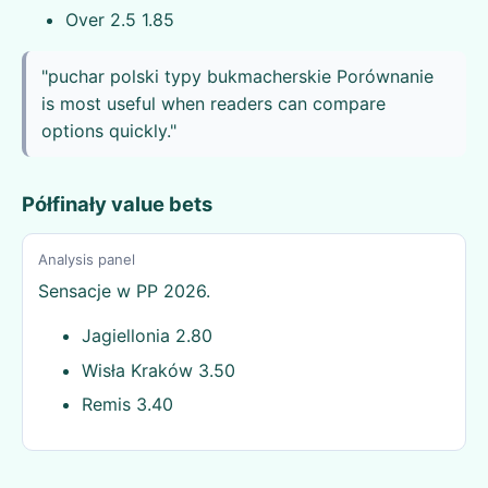
Over 2.5 1.85
"puchar polski typy bukmacherskie Porównanie
is most useful when readers can compare
options quickly."
Półfinały value bets
Analysis panel
Sensacje w PP 2026.
Jagiellonia 2.80
Wisła Kraków 3.50
Remis 3.40