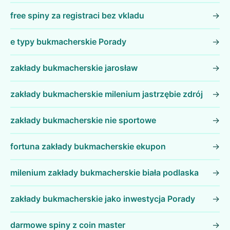
free spiny za registraci bez vkladu
→
e typy bukmacherskie Porady
→
zakłady bukmacherskie jarosław
→
zakłady bukmacherskie milenium jastrzębie zdrój
→
zakłady bukmacherskie nie sportowe
→
fortuna zakłady bukmacherskie ekupon
→
milenium zakłady bukmacherskie biała podlaska
→
zakłady bukmacherskie jako inwestycja Porady
→
darmowe spiny z coin master
→