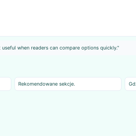
t useful when readers can compare options quickly."
Rekomendowane sekcje.
Gd