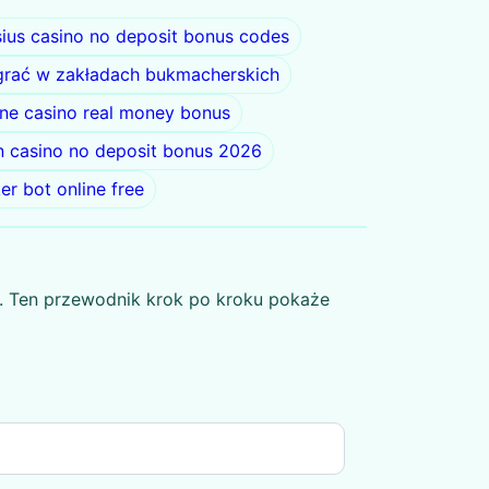
sius casino no deposit bonus codes
rać w zakładach bukmacherskich
ine casino real money bonus
n casino no deposit bonus 2026
er bot online free
a. Ten przewodnik krok po kroku pokaże