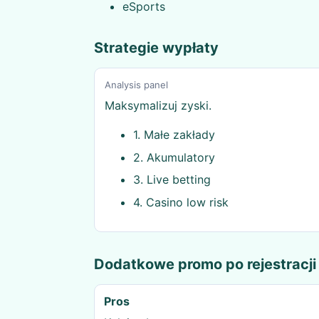
eSports
Strategie wypłaty
Analysis panel
Maksymalizuj zyski.
1. Małe zakłady
2. Akumulatory
3. Live betting
4. Casino low risk
Dodatkowe promo po rejestracji
Pros