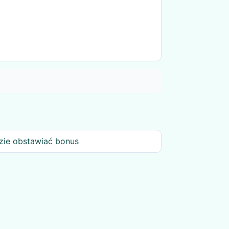
zie obstawiać bonus