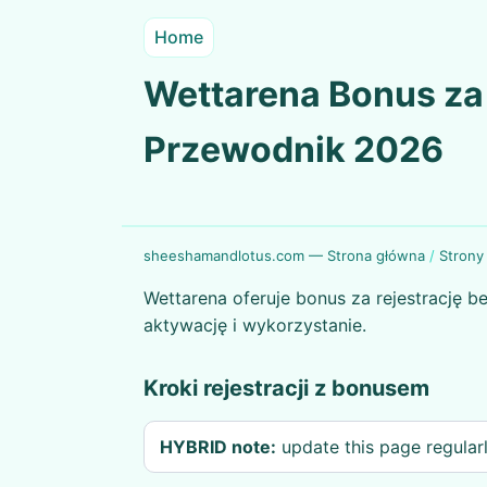
Home
Wettarena Bonus za 
Przewodnik 2026
sheeshamandlotus.com — Strona główna
/
Strony
Wettarena oferuje bonus za rejestrację 
aktywację i wykorzystanie.
Kroki rejestracji z bonusem
HYBRID note:
update this page regularl