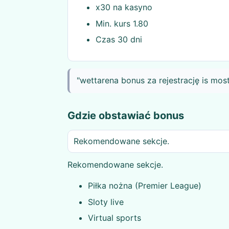
x30 na kasyno
Min. kurs 1.80
Czas 30 dni
"wettarena bonus za rejestrację is mos
Gdzie obstawiać bonus
Rekomendowane sekcje.
Rekomendowane sekcje.
Piłka nożna (Premier League)
Sloty live
Virtual sports