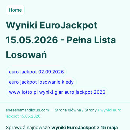
Home
Wyniki EuroJackpot
15.05.2026 - Pełna Lista
Losowań
euro jackpot 02.09.2026
euro jackpot losowanie kiedy
www lotto pl wyniki gier euro jackpot 2026
sheeshamandlotus.com — Strona główna
/
Strony
/
wyniki euro
jackpot 15.05.2026
Sprawdź najnowsze
wyniki EuroJackpot z 15 maja