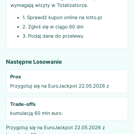
wymagają wizyty w Totalizatorze.
1. Sprawdź kupon online na lotto.pl
2. Zgłoś się w ciągu 60 dni
3. Podaj dane do przelewu
Następne Losowanie
Pros
Przygotuj się na EuroJackpot 22.05.2026 z
Trade-offs
kumulacją 60 mln euro.
Przygotuj się na EuroJackpot 22.05.2026 z