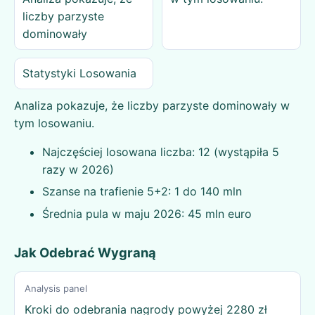
liczby parzyste
dominowały
Statystyki Losowania
Analiza pokazuje, że liczby parzyste dominowały w
tym losowaniu.
Najczęściej losowana liczba: 12 (wystąpiła 5
razy w 2026)
Szanse na trafienie 5+2: 1 do 140 mln
Średnia pula w maju 2026: 45 mln euro
Jak Odebrać Wygraną
Analysis panel
Kroki do odebrania nagrody powyżej 2280 zł