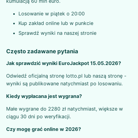
kumulacją 60 mln euro.
Losowanie w piątek o 20:00
Kup zakład online lub w punkcie
Sprawdź wyniki na naszej stronie
Często zadawane pytania
Jak sprawdzić wyniki EuroJackpot 15.05.2026?
Odwiedź oficjalną stronę lotto.pl lub naszą stronę -
wyniki są publikowane natychmiast po losowaniu.
Kiedy wypłacana jest wygrana?
Małe wygrane do 2280 zł natychmiast, większe w
ciągu 30 dni po weryfikacji.
Czy mogę grać online w 2026?