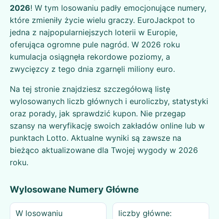
2026
! W tym losowaniu padły emocjonujące numery,
które zmieniły życie wielu graczy. EuroJackpot to
jedna z najpopularniejszych loterii w Europie,
oferująca ogromne pule nagród. W 2026 roku
kumulacja osiągnęła rekordowe poziomy, a
zwycięzcy z tego dnia zgarnęli miliony euro.
Na tej stronie znajdziesz szczegółową listę
wylosowanych liczb głównych i euroliczby, statystyki
oraz porady, jak sprawdzić kupon. Nie przegap
szansy na weryfikację swoich zakładów online lub w
punktach Lotto. Aktualne wyniki są zawsze na
bieżąco aktualizowane dla Twojej wygody w 2026
roku.
Wylosowane Numery Główne
W losowaniu
liczby główne: