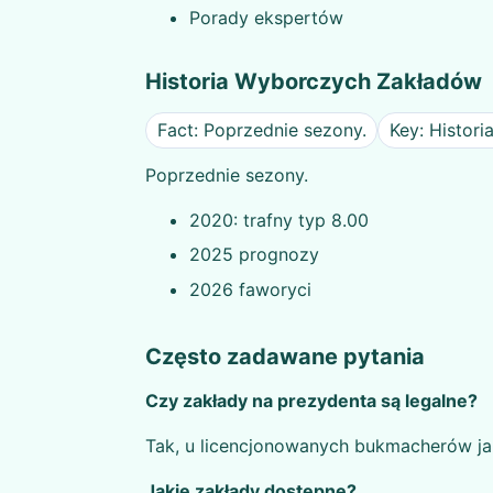
Porady ekspertów
Historia Wyborczych Zakładów
Fact: Poprzednie sezony.
Key: Histor
Poprzednie sezony.
2020: trafny typ 8.00
2025 prognozy
2026 faworyci
Często zadawane pytania
Czy zakłady na prezydenta są legalne?
Tak, u licencjonowanych bukmacherów ja
Jakie zakłady dostępne?