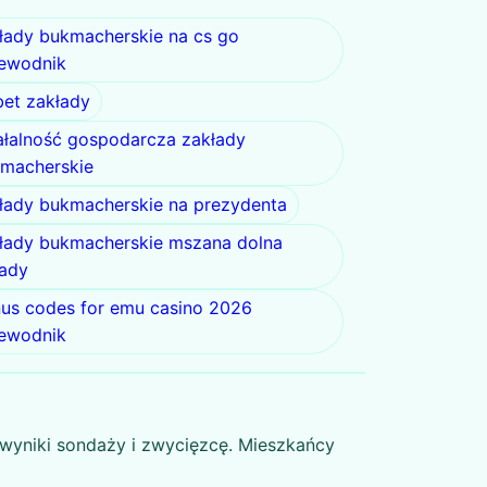
łady bukmacherskie na cs go
ewodnik
bet zakłady
ałalność gospodarcza zakłady
macherskie
łady bukmacherskie na prezydenta
łady bukmacherskie mszana dolna
ady
us codes for emu casino 2026
ewodnik
 wyniki sondaży i zwycięzcę. Mieszkańcy