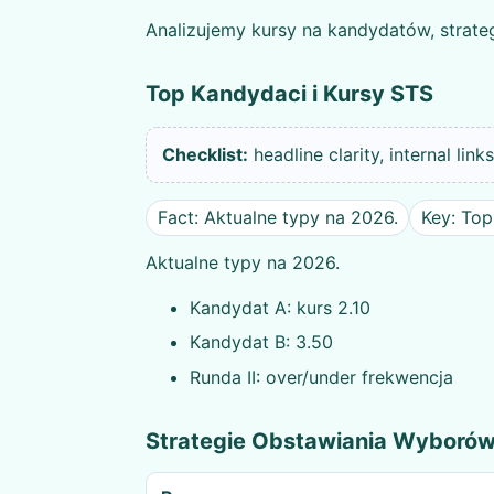
Analizujemy kursy na kandydatów, strate
Top Kandydaci i Kursy STS
Checklist:
headline clarity, internal lin
Fact: Aktualne typy na 2026.
Key: Top
Aktualne typy na 2026.
Kandydat A: kurs 2.10
Kandydat B: 3.50
Runda II: over/under frekwencja
Strategie Obstawiania Wyboró