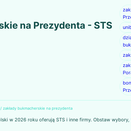
zak
Prz
kie na Prezydenta - STS
uni
dzi
buk
zak
zak
Por
bon
Prz
/
zakłady bukmacherskie na prezydenta
ski w 2026 roku oferują STS i inne firmy. Obstaw wybory,