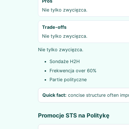
Pros
Nie tylko zwycięzca.
Trade-offs
Nie tylko zwycięzca.
Nie tylko zwycięzca.
Sondaże H2H
Frekwencja over 60%
Partie polityczne
Quick fact:
concise structure often imp
Promocje STS na Politykę