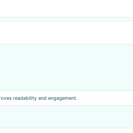
roves readability and engagement.