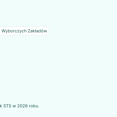
ia Wyborczych Zakładów
k STS w 2026 roku.