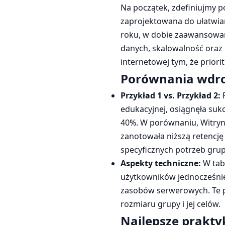
Na początek, zdefiniujmy 
zaprojektowana do ułatwian
roku, w dobie zaawansowany
danych, skalowalność oraz i
internetowej tym, że priorit
Porównania wdr
Przykład 1 vs. Przykład 2:
R
edukacyjnej, osiągnęła suk
40%. W porównaniu, Witryn
zanotowała niższą retencję 
specyficznych potrzeb grup
Aspekty techniczne:
W tabe
użytkowników jednocześnie)
zasobów serwerowych. Te po
rozmiaru grupy i jej celów.
Najlepsze prakty