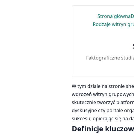
Strona główna
D
Rodzaje witryn g
Faktograficzne studi
W tym dziale na stronie s
wdrożeń witryn grupowych. 
skutecznie tworzyć platfor
dyskusyjne czy portale orga
sukcesu, opierając się na 
Definicje kluczo