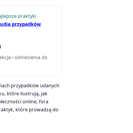
jlepsze praktyki
tudia przypadków
h
cje i odniesienia do
udiach przypadków udanych
 które ilustrują, jak
eczności online, fora
praktyk, które prowadzą do