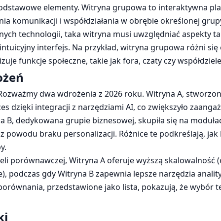
podstawowe elementy. Witryna grupowa to interaktywna pl
ia komunikacji i współdziałania w obrębie określonej gru
ch technologii, taka witryna musi uwzględniać aspekty ta
ntuicyjny interfejs. Na przykład, witryna grupowa różni si
izuje funkcje społeczne, takie jak fora, czaty czy współdzie
ożeń
ozważmy dwa wdrożenia z 2026 roku. Witryna A, stworzona
ces dzięki integracji z narzędziami AI, co zwiększyło zaan
a B, dedykowana grupie biznesowej, skupiła się na moduła
z powodu braku personalizacji. Różnice te podkreślają, jak
y.
li porównawczej, Witryna A oferuje wyższą skalowalność (
, podczas gdy Witryna B zapewnia lepsze narzędzia analit
równania, przedstawione jako lista, pokazują, że wybór te
ki