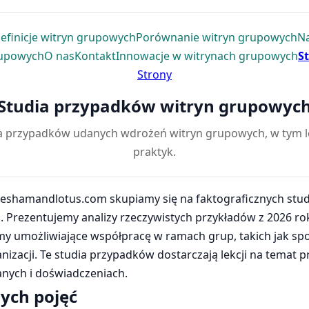
efinicje witryn grupowych
Porównanie witryn grupowych
Na
rupowych
O nas
Kontakt
Innowacje w witrynach grupowych
S
Strony
Studia przypadków witryn grupowyc
a przypadków udanych wdrożeń witryn grupowych, w tym lek
praktyk.
heeshamandlotus.com skupiamy się na faktograficznych st
Prezentujemy analizy rzeczywistych przykładów z 2026 roku,
my umożliwiające współpracę w ramach grup, takich jak społ
nizacji. Te studia przypadków dostarczają lekcji na temat 
danych i doświadczeniach.
wych pojęć